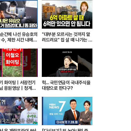
 순간에 나선 유승호의
"대부분 모르시는 것까지 알
 수, 제한 시간 내에
려드려요" 집 살 때 나가는 돈
 수행할 수 있을까｜
총정리 해드립니다 (자모의
 인류｜#골라듄다큐
부동산 기초)
기 화이팅ㅣ서광전기
헉... 국민연금이 국내주식을
님 응원영상｜청계천
대량으로 판다구?
의 품격과 좋은 기운
서 온 계란프라이 #산
[다시보기] 또 녹아내린 증