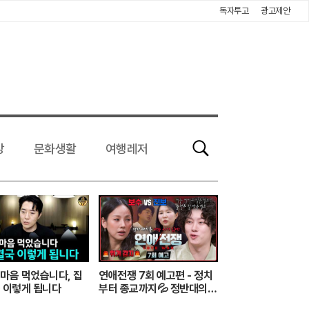
독자투고
광고제안
강
문화생활
여행레저
검
색
마음 먹었습니다, 집
연애전쟁 7회 예고편 - 정치
 이렇게 됩니다
부터 종교까지💦 정반대의
사상을 가진 커플