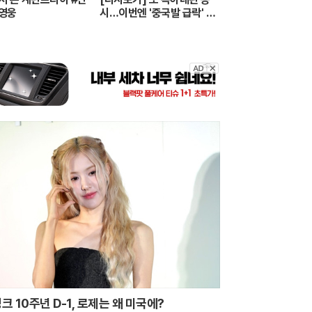
영웅
시…이번엔 '중국발 급락' 한
때 6천피도 깨져 - MBN 뉴
스7 (2026.7.28)
크 10주년 D-1, 로제는 왜 미국에?