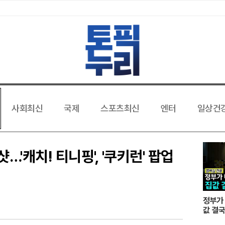
사회최신
국제
스포츠최신
엔터
일상건
…'캐치! 티니핑', '쿠키런' 팝업
정부가 
값 결국