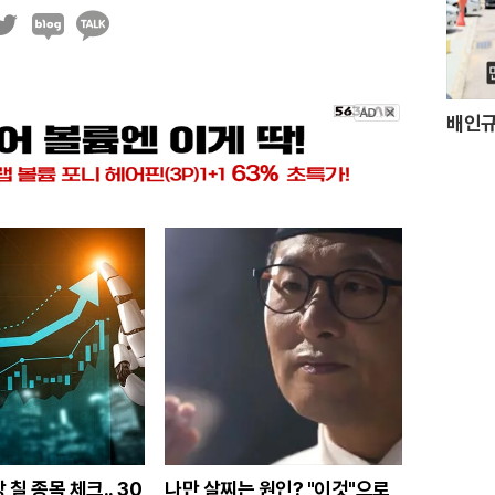
블
카
로
카
그
오
톡
배인규
 칠 종목 체크.. 30
나만 살찌는 원인? "이것"으로