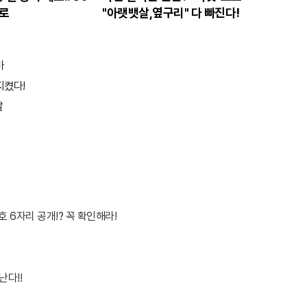
로
"아랫뱃살,옆구리" 다 빠진다!
바
지켰다!
달
 6자리 공개!? 꼭 확인해라!
난다!!