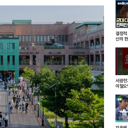
결정적
신의 한
미션을
최후의
서광전
이철오
왜가리
지옥에