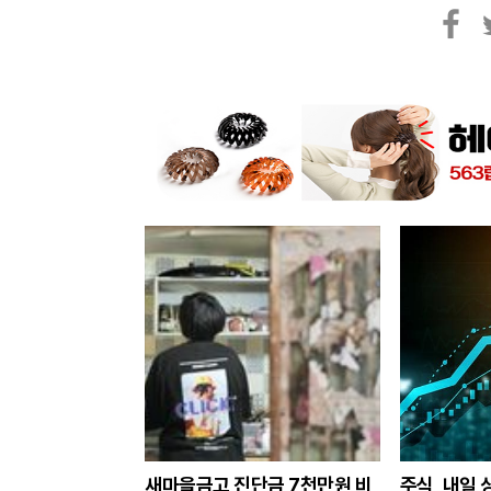
페
트
이
위
스
터
북
새마을금고 진단금 7천만원 비
주식, 내일 상