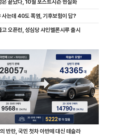
정은 끝났다, 10월 포스트시즌 현실화
 사는데 40도 폭염, 기후보험이 답?
뚫고 오픈런, 성심당 샤인멜론시루 출시
0의 반란, 국민 첫차 아반떼 대신 테슬라