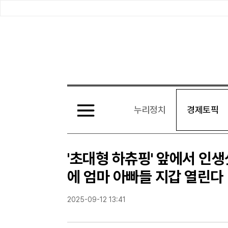
전
체
누리정치
경제토픽
기
사
보
기
'초대형 하츄핑' 앞에서 인생샷
에 엄마 아빠들 지갑 열린다
2025-09-12 13:41