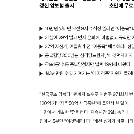
갱신 암보험 출시
초만에 무료
10만원 있다면 오전 9시 주식장 열리면 "이종목" 
31살에 29억 벌고 먼저 은퇴해, 비법없고 규칙만 
37억 자산가, 여름휴가 전 "이종목" 매수해라!! 한
공복혈당 300넘는 '심각당뇨환자', '이것'먹자마자
로또1등' 수동 중복당첨자만 벌써 19명째 나왔다.
월3천만원 수입 가져가는 '이 자격증' 지원자 몰려!
"한국로또 망했다" 관계자 실수로 이번주 971회차 번호
120억 기부자 "150억 세금폭탄"에 울면서 한 말이..!
대만에서 개발한 "정력캔디" 지속시간 3일!! 충격!!
집에서 5분만 "이것"해라! 피부개선 효과가 바로 나타