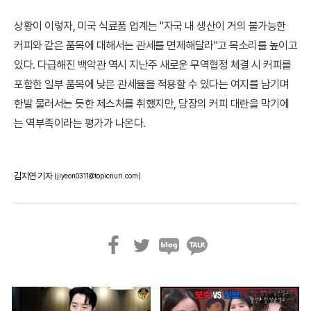
상황이 이렇자, 미국 식료품 업계는 "자국 내 생산이 거의 불가능한
커피와 같은 품목에 대해서는 관세를 면제해달라"고 목소리를 높이고
있다. 다급해진 백악관 역시 지난주 새로운 무역협정 체결 시 커피를
포함한 일부 품목에 낮은 관세율을 적용할 수 있다는 여지를 남기며
한발 물러서는 듯한 제스처를 취했지만, 당장의 커피 대란을 막기에
는 역부족이라는 평가가 나온다.
김지연 기자
(jiyeon0311@topicnuri.com)
페
트
블
카
이
위
로
카
스
터
그
오
북
톡