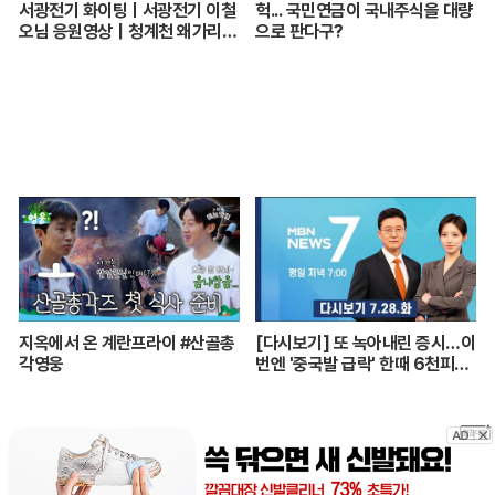
서광전기 화이팅ㅣ서광전기 이철
헉... 국민연금이 국내주식을 대량
오님 응원영상｜청계천 왜가리의
으로 판다구?
품격과 좋은 기운
지옥에서 온 계란프라이 #산골총
[다시보기] 또 녹아내린 증시…이
각영웅
번엔 '중국발 급락' 한때 6천피도
깨져 - MBN 뉴스7 (2026.7.2
8)