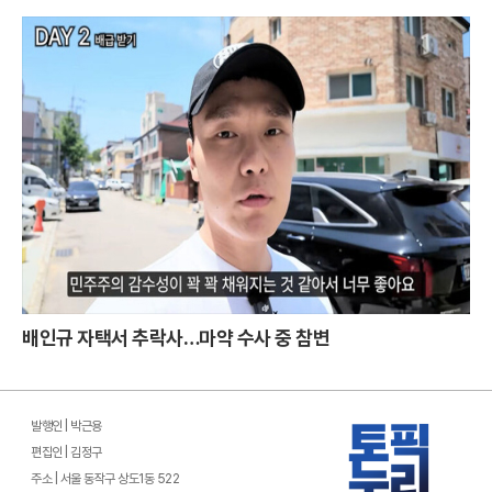
배인규 자택서 추락사…마약 수사 중 참변
발행인 | 박근용
편집인 | 김정구
주소 | 서울 동작구 상도1동 522