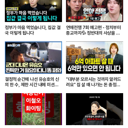
정부가 마음 먹었습니다, 집값 결
연애전쟁 7회 예고편 - 정치부터
국 이렇게 됩니다
종교까지💦 정반대의 사상을 가
진 커플
결정적 순간에 나선 유승호의 신
"대부분 모르시는 것까지 알려드
의 한 수, 제한 시간 내에 미션을
려요" 집 살 때 나가는 돈 총정리
수행할 수 있을까｜최후의 인류
해드립니다 (자모의 부동산 기초)
｜#골라듄다큐