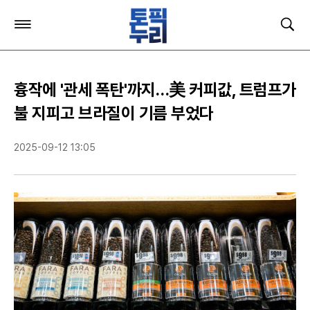
주
검
요
색
서
비
스
흉작에 '관세 폭탄'까지…美 커피값, 트럼프가
메
뉴
불 지피고 브라질이 기름 부었다
펼
치
2025-09-12 13:05
기