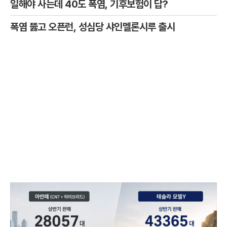
일해야 사는데 40도 폭염, 기후보험이 답?
폭염 뚫고 오픈런, 성심당 샤인멜론시루 출시