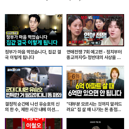
페
트
블
카
이
위
로
카
스
터
그
오
북
톡
정부가 마음 먹었습니다, 집값 결
연애전쟁 7회 예고편 - 정치부터
국 이렇게 됩니다
종교까지💦 정반대의 사상을 가
진 커플
결정적 순간에 나선 유승호의 신
"대부분 모르시는 것까지 알려드
의 한 수, 제한 시간 내에 미션을
려요" 집 살 때 나가는 돈 총정리
수행할 수 있을까｜최후의 인류
해드립니다 (자모의 부동산 기초)
｜#골라듄다큐