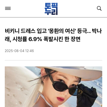
주
검
요
색
서
비
스
비키니 드레스 입고 '몽환의 여신' 등극... 박나
메
뉴
래, 시청률 6.9% 폭발시킨 한 장면
펼
치
2025-08-04 12:46
기