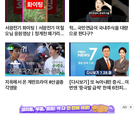
서광전기 화이팅ㅣ서광전기 이철
헉... 국민연금이 국내주식을 대량
오님 응원영상｜청계천 왜가리의
으로 판다구?
품격과 좋은 기운
지옥에서 온 계란프라이 #산골총
[다시보기] 또 녹아내린 증시…이
각영웅
번엔 '중국발 급락' 한때 6천피도
깨져 - MBN 뉴스7 (2026.7.2
8)