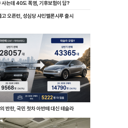
 사는데 40도 폭염, 기후보험이 답?
뚫고 오픈런, 성심당 샤인멜론시루 출시
0의 반란, 국민 첫차 아반떼 대신 테슬라