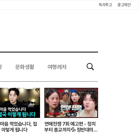
독자투고
광고제안
강
문화생활
여행레저
검
색
마음 먹었습니다, 집
연애전쟁 7회 예고편 - 정치
 이렇게 됩니다
부터 종교까지💦 정반대의
사상을 가진 커플