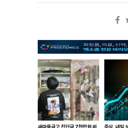
페
트
이
위
스
터
북
새마을금고 진단금 7천만원 비
주식, 내일 상