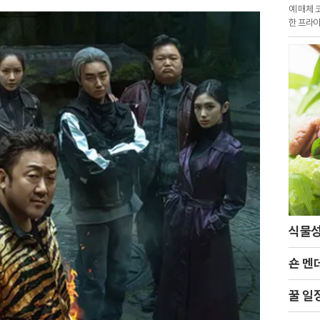
예 매체 
한 프라이
에 포착
식물성
숀 멘
꿀 일