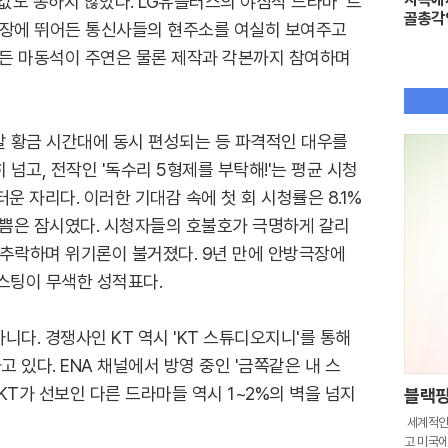
값도 통하지 않았다. LG유플러스의 야심작 드라마 '트
골총각
시장에 뛰어든 통신사들의 현주소를 여실히 보여주고
만든 마동석이 주연은 물론 제작과 각본까지 참여하며
주말 황금 시간대에 동시 편성되는 등 파격적인 대우를
 넘고, 전작인 '독수리 5형제를 부탁해!'는 평균 시청
운 자리다. 이러한 기대감 속에 첫 회 시청률은 8.1%
기쁨은 잠시였다. 시청자들의 호불호가 극명하게 갈리
으로 추락하며 위기론이 불거졌다. 9년 만에 안방극장에
스팅이 무색한 성적표다.
다. 경쟁사인 KT 역시 'KT 스튜디오지니'를 통해
있다. ENA 채널에서 방영 중인 '금쪽같은 내 스
 KT가 선보인 다른 드라마들 역시 1~2%의 벽을 넘지
블랙핑
세계적인 
고 미국에