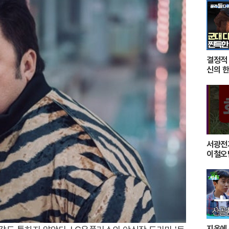
결정적
신의 한
미션을
최후의
서광전
이철오
왜가리
지옥에