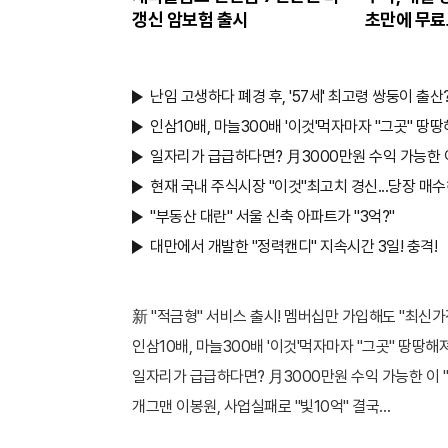
갱신 암보험 출시
초만에 무료
난임 고생하다 폐경 후, '57세' 최고령 쌍둥이 출산
인삼10배, 마늘300배 '이것'먹자마자 "그곳" 땅땅해
일자리가 급급하다면? 月3000만원 수익 가능한 이
현재 국내 주식시장 "이것"최고치 경신...당장 매수
"부동산 대란" 서울 신축 아파트가 "3억?"
대만에서 개발한 "정력캔디" 지속시간 3일! 충격!
新 "적금형" 서비스 출시! 멤버십만 가입해도 "최신가전
인삼10배, 마늘300배 '이것'먹자마자 "그곳" 땅땅해져.
일자리가 급급하다면? 月3000만원 수익 가능한 이 "
개그맨 이봉원, 사업실패로 "빛10억" 결국…