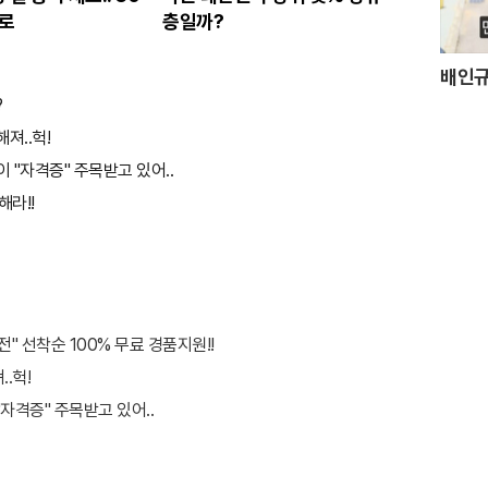
로
층일까?
배인규
?
져..헉!
 "자격증" 주목받고 있어..
해라!!
" 선착순 100% 무료 경품지원!!
.헉!
자격증" 주목받고 있어..