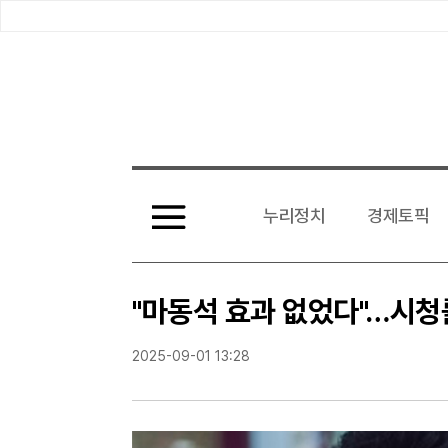
전
체
누리정치
경제토픽
기
사
보
기
"마동석 효과 없었다"…시청률
2025-09-01 13:28