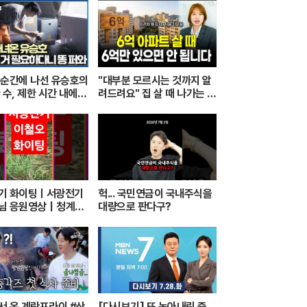
 순간에 나선 유승호의
"대부분 모르시는 것까지 알
 수, 제한 시간 내에
려드려요" 집 살 때 나가는 돈
 수행할 수 있을까｜
총정리 해드립니다 (자모의
 인류｜#골라듄다큐
부동산 기초)
기 화이팅ㅣ서광전기
헉... 국민연금이 국내주식을
님 응원영상｜청계천
대량으로 판다구?
의 품격과 좋은 기운
서 온 계란프라이 #산
[다시보기] 또 녹아내린 증