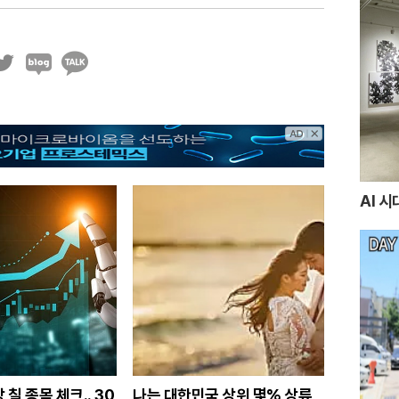
블
카
로
카
그
오
톡
AI 
 칠 종목 체크.. 30
나는 대한민국 상위 몇% 상류