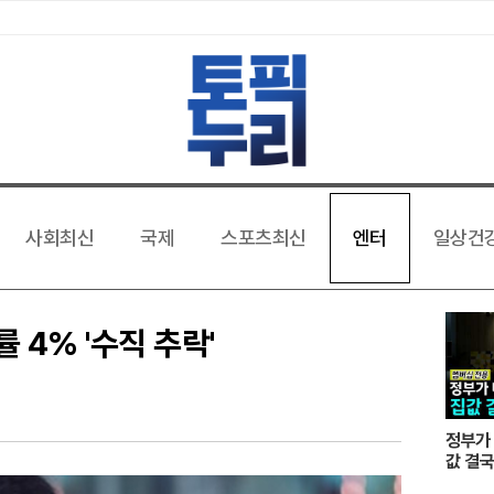
사회최신
국제
스포츠최신
엔터
일상건
 4% '수직 추락'
정부가 
값 결국