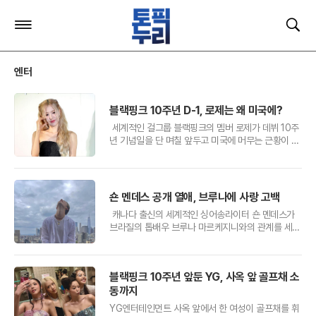
주
검
요
색
서
비
엔터
스
메
블랙핑크 10주년 D-1, 로제는 왜 미국에?
뉴
펼
세계적인 걸그룹 블랙핑크의 멤버 로제가 데뷔 10주
치
년 기념일을 단 며칠 앞두고 미국에 머무는 근황이 전
기
해지면서 글로벌 팬들의 원성을 사고 있다. 미국 연예
매체 코리아부의 보도에 따르면, 로제는 최근 캘리포
니아주 로스앤젤레스의 한 프라이빗 라운지인 '더 버
드 스트릿 클럽'을 나서는 모습이 파파라치 카메라에
숀 멘데스 공개 열애, 브루나에 사랑 고백
포착되었다. 할리우드 스타들의 명소로 알려진 이곳
캐나다 출신의 세계적인 싱어송라이터 숀 멘데스가
을 방문한 사실 자체는 문제가 없으나, 팬들은 10주년
브라질의 톱배우 브루나 마르케지니와의 관계를 세상
이라는 중대한 시점에 로제가 한국이 아닌 미국에 있
에 공표했다. 미국 연예 매체 TMZ의 보도에 따르면,
다는 점에 강한 불만을 드러내고 있다.팬들이 이토록
숀 멘데스는 지난 5일 브루나의 31번째 생일을 맞아
민감하게 반응하는 이유는 8월 8일이 블랙핑크에게
자신의 사회관계망서비스(SNS)에 애정 어린 메시지
매우 상징적인 날이기 때문이다. 지난해 9주년 당시
블랙핑크 10주년 앞둔 YG, 사옥 앞 골프채 소
를 남기며 열애 사실을 공식화했다. 그는 브루나를 향
에도 월드 투어 일정 등으로 인해 멤버들이 함께하는
동까지
해 자신이 만난 가장 빛나는 존재라며, 그녀가 자신의
제대로 된 축하 행사가 없었던 터라, 10주년만큼은 네
인생을 완전히 바꾸어 놓았다는 진심 어린 고백을 전
멤버가 한자리에 모인 모습을 보고 싶다는 열망이 어
YG엔터테인먼트 사옥 앞에서 한 여성이 골프채를 휘
해 많은 이들의 부러움을 샀다.특히 숀 멘데스는 포르