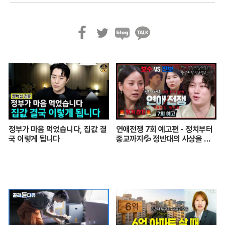
페
트
블
카
이
위
로
카
스
터
그
오
북
톡
정부가 마음 먹었습니다, 집값 결
연애전쟁 7회 예고편 - 정치부터
국 이렇게 됩니다
종교까지💦 정반대의 사상을 가
진 커플