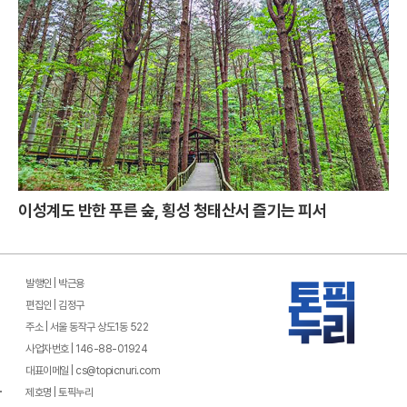
이성계도 반한 푸른 숲, 횡성 청태산서 즐기는 피서
발행인 | 박근용
편집인 | 김정구
주소 | 서울 동작구 상도1동 522
사업자번호 | 146-88-01924
대표이메일 | cs@topicnuri.com
제호명 | 토픽누리