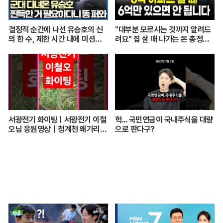
결정적 순간에 나선 유승호의 신
"대부분 모르시는 것까지 알려드
의 한 수, 제한 시간 내에 미션을
려요" 집 살 때 나가는 돈 총정리
수행할 수 있을까｜최후의 인류
해드립니다 (자모의 부동산 기초)
｜#골라듄다큐
서광전기 화이팅ㅣ서광전기 이철
헉... 국민연금이 국내주식을 대량
오님 응원영상｜청계천 왜가리의
으로 판다구?
품격과 좋은 기운