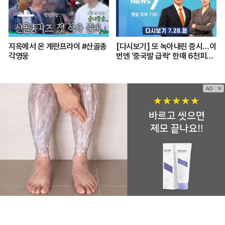
지옥에서 온 계란프라이 #산골총
[다시보기] 또 녹아내린 증시…이
각영웅
번엔 '중국발 급락' 한때 6천피도
깨져 - MBN 뉴스7 (2026.7.2
8)