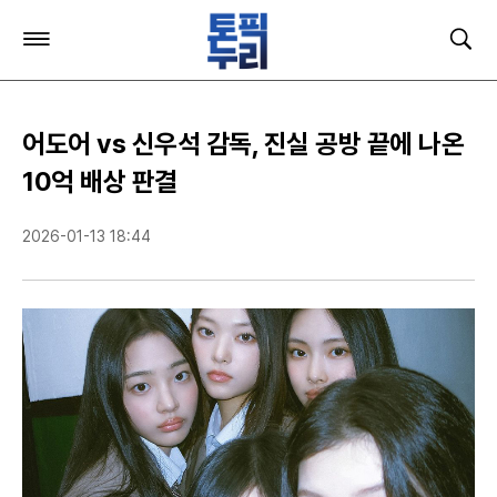
주
검
요
색
서
비
스
어도어 vs 신우석 감독, 진실 공방 끝에 나온
메
뉴
10억 배상 판결
펼
치
2026-01-13 18:44
기