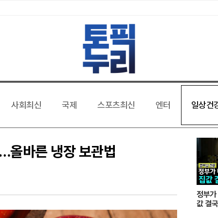
사회최신
국제
스포츠최신
엔터
일상건
다'…올바른 냉장 보관법
정부가 
값 결국