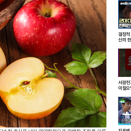
결정적
신의 한
미션을
최후의
서광전
이철오
왜가리
지옥에