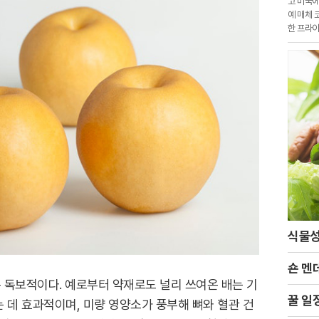
고 미국에
예 매체 
한 프라이
에 포착
식물성
숀 멘
 독보적이다. 예로부터 약재로도 널리 쓰여온 배는 기
꿀 일
 데 효과적이며, 미량 영양소가 풍부해 뼈와 혈관 건