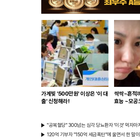
가계빚 '500만원' 이상은 '이 대
싹싹~흔적까
출' 신청해라!
효능 ~모공
"공복혈당" 300넘는 심각 당뇨환자 '이것' 먹자마
120억 기부자 "150억 세금폭탄"에 울면서 한 말이.