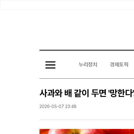
전
체
누리정치
경제토픽
기
사
보
기
사과와 배 같이 두면 '망한
2026-05-07 23:48