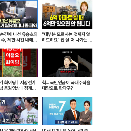
 순간에 나선 유승호의
"대부분 모르시는 것까지 알
 수, 제한 시간 내에
려드려요" 집 살 때 나가는 돈
 수행할 수 있을까｜
총정리 해드립니다 (자모의
 인류｜#골라듄다큐
부동산 기초)
기 화이팅ㅣ서광전기
헉... 국민연금이 국내주식을
님 응원영상｜청계천
대량으로 판다구?
의 품격과 좋은 기운
서 온 계란프라이 #산
[다시보기] 또 녹아내린 증