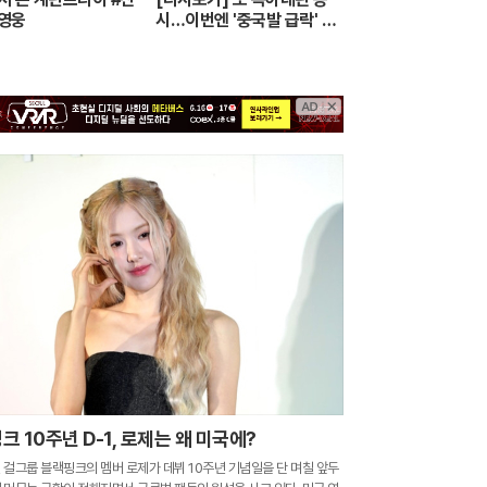
영웅
시…이번엔 '중국발 급락' 한
때 6천피도 깨져 - MBN 뉴
스7 (2026.7.28)
크 10주년 D-1, 로제는 왜 미국에?
걸그룹 블랙핑크의 멤버 로제가 데뷔 10주년 기념일을 단 며칠 앞두