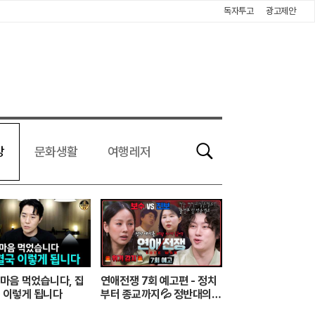
독자투고
광고제안
강
문화생활
여행레저
검
색
마음 먹었습니다, 집
연애전쟁 7회 예고편 - 정치
 이렇게 됩니다
부터 종교까지💦 정반대의
사상을 가진 커플