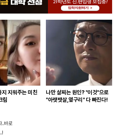
지 지워주는 미친
나만 살찌는 원인? "이것"으로
크림
"아랫뱃살,옆구리" 다 빠진다!
자..바로
.!