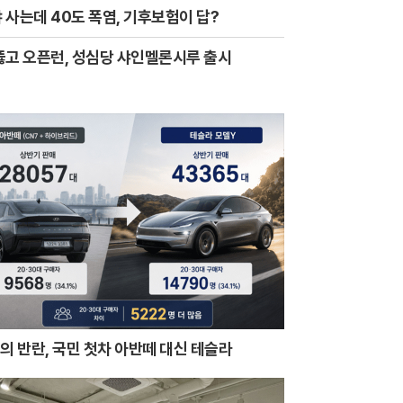
 사는데 40도 폭염, 기후보험이 답?
뚫고 오픈런, 성심당 샤인멜론시루 출시
0의 반란, 국민 첫차 아반떼 대신 테슬라