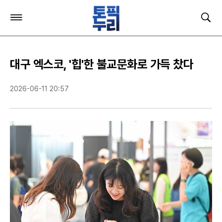
주
검
요
색
서
비
스
대구 엑스코, '힙'한 불교문화로 가득 찼다
메
뉴
펼
2026-06-11 20:57
치
기