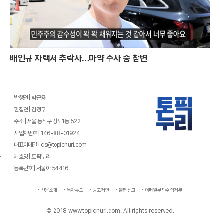
배인규 자택서 추락사…마약 수사 중 참변
발행인 | 박근용
편집인 | 김정구
주소 | 서울 동작구 상도1동 522
사업자번호 | 146-88-01924
대표이메일 | cs@topicnuri.com
제호명 | 토픽누리
등록번호 | 서울아 54416
신문소개
독자투고
광고제안
불편신고
이메일무단수집거부
© 2018 www.topicnuri.com. All rights reserved.