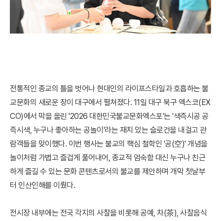
전통적인 종교의 틀을 벗어나 현대인의 라이프스타일과 호흡하는 불
교문화의 새로운 장이 대구에서 펼쳐졌다. 11일 대구 북구 엑스코(EX
CO)에서 막을 올린 '2026 대한민국불교문화엑스포'는 '색즉시공 공
즉시색, 누구나 좋아하는 공놀이'라는 재치 있는 슬로건을 내걸고 관
람객들을 맞이했다. 이번 행사는 불교의 핵심 철학인 '공(空)' 개념을
놀이처럼 가볍고 즐겁게 풀어내어, 종교적 엄숙함 대신 누구나 친근
하게 즐길 수 있는 문화 콘텐츠로서의 불교를 제안하며 개막 첫날부
터 인산인해를 이뤘다.
전시장 내부에는 전국 각지의 사찰을 비롯해 공예, 차(茶), 사찰음식