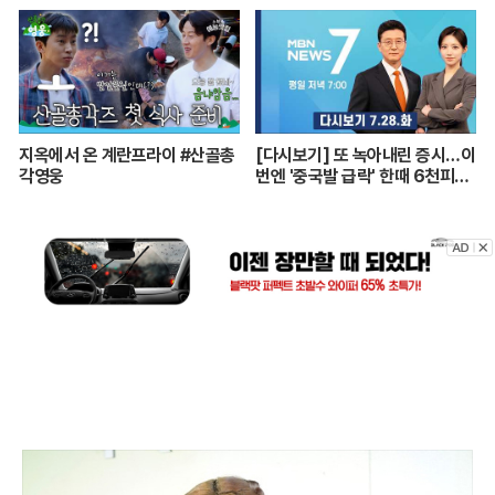
지옥에서 온 계란프라이 #산골총
[다시보기] 또 녹아내린 증시…이
각영웅
번엔 '중국발 급락' 한때 6천피도
깨져 - MBN 뉴스7 (2026.7.2
8)