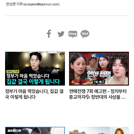
안소연 기자
(ansoyeon@topicnuri.com)
페
트
블
카
이
위
로
카
스
터
그
오
북
톡
정부가 마음 먹었습니다, 집값 결
연애전쟁 7회 예고편 - 정치부터
국 이렇게 됩니다
종교까지💦 정반대의 사상을 가
진 커플