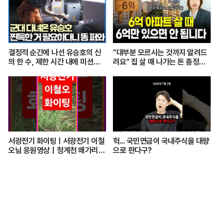
결정적 순간에 나선 유승호의 신
"대부분 모르시는 것까지 알려드
의 한 수, 제한 시간 내에 미션을
려요" 집 살 때 나가는 돈 총정리
수행할 수 있을까｜최후의 인류
해드립니다 (자모의 부동산 기초)
｜#골라듄다큐
서광전기 화이팅ㅣ서광전기 이철
헉... 국민연금이 국내주식을 대량
오님 응원영상｜청계천 왜가리의
으로 판다구?
품격과 좋은 기운